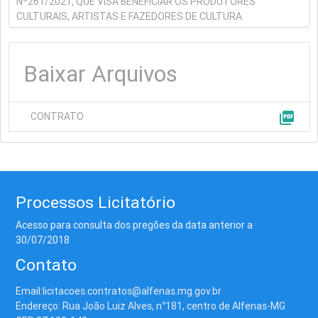
Nº261/2021, QUE VISA BENEFICIAR OS PRODUTORES
CULTURAIS, ARTISTAS E FAZEDORES DE CULTURA.
Baixar Arquivos
picture_as_pdf
CONTRATO
Processos Licitatório
Acesso para consulta dos pregões da data anterior a
30/07/2018
Contato
Email:licitacoes.contratos@alfenas.mg.gov.br
Endereço: Rua João Luiz Alves, n°181, centro de Alfenas-MG