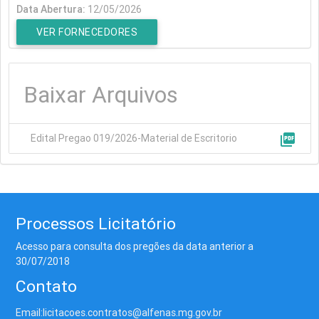
Data Abertura:
12/05/2026
VER FORNECEDORES
Baixar Arquivos
picture_as_pdf
Edital Pregao 019/2026-Material de Escritorio
Processos Licitatório
Acesso para consulta dos pregões da data anterior a
30/07/2018
Contato
Email:licitacoes.contratos@alfenas.mg.gov.br