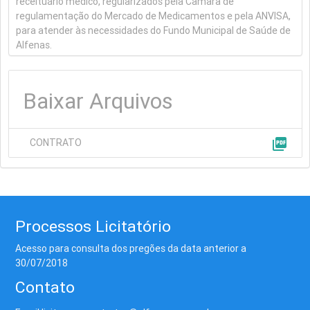
receituário médico, regularizados pela Câmara de
regulamentação do Mercado de Medicamentos e pela ANVISA,
para atender às necessidades do Fundo Municipal de Saúde de
Alfenas.
Baixar Arquivos
picture_as_pdf
CONTRATO
Processos Licitatório
Acesso para consulta dos pregões da data anterior a
30/07/2018
Contato