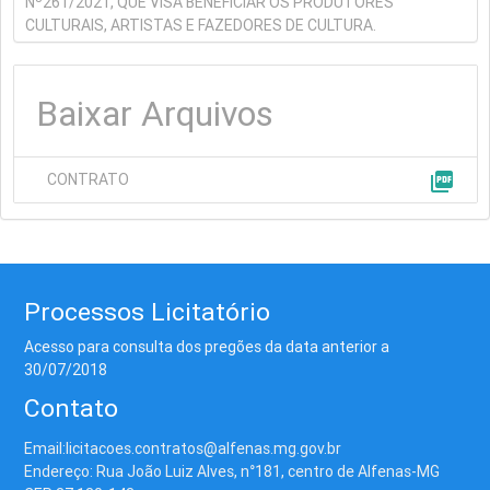
Nº261/2021, QUE VISA BENEFICIAR OS PRODUTORES
CULTURAIS, ARTISTAS E FAZEDORES DE CULTURA.
Baixar Arquivos
picture_as_pdf
CONTRATO
Processos Licitatório
Acesso para consulta dos pregões da data anterior a
30/07/2018
Contato
Email:licitacoes.contratos@alfenas.mg.gov.br
Endereço: Rua João Luiz Alves, n°181, centro de Alfenas-MG