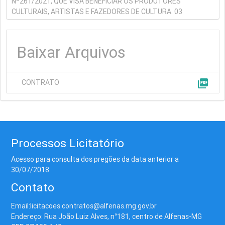
Nº261/2021, QUE VISA BENEFICIAR OS PRODUTORES
CULTURAIS, ARTISTAS E FAZEDORES DE CULTURA. 03
Baixar Arquivos
picture_as_pdf
CONTRATO
Processos Licitatório
Acesso para consulta dos pregões da data anterior a
30/07/2018
Contato
Email:licitacoes.contratos@alfenas.mg.gov.br
Endereço: Rua João Luiz Alves, n°181, centro de Alfenas-MG