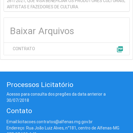
261/2021, QUE VISA BENEFICIAR OS PRODUTORES CULTURAIS,
ARTISTAS E FAZEDORES DE CULTURA.
Baixar Arquivos
picture_as_pdf
CONTRATO
Processos Licitatório
Acesso para consulta dos pregões da data anterior a
30/07/2018
Contato
Email:licitacoes.contratos@alfenas.mg.gov.br
Endereço: Rua João Luiz Alves, n°181, centro de Alfenas-MG