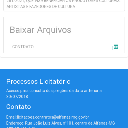
261/2021, QUE VISA BENEFICIAR OS PRODUTORES CULTURAIS,
ARTISTAS E FAZEDORES DE CULTURA.
Baixar Arquivos
picture_as_pdf
CONTRATO
Processos Licitatório
Acesso para consulta dos pregões da data anterior a
30/07/2018
Contato
Email:licitacoes.contratos@alfenas.mg.gov.br
Endereço: Rua João Luiz Alves, n°181, centro de Alfenas-MG