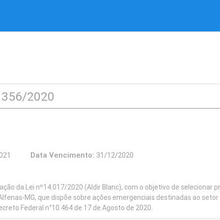
° 356/2020
1/2021
Data Vencimento:
31/12/2020
ão da Lei nº14.017/2020 (Aldir Blanc), com o objetivo de selecionar pro
de Alfenas-MG, que dispõe sobre ações emergenciais destinadas ao seto
ecreto Federal n°10.464 de 17 de Agosto de 2020.